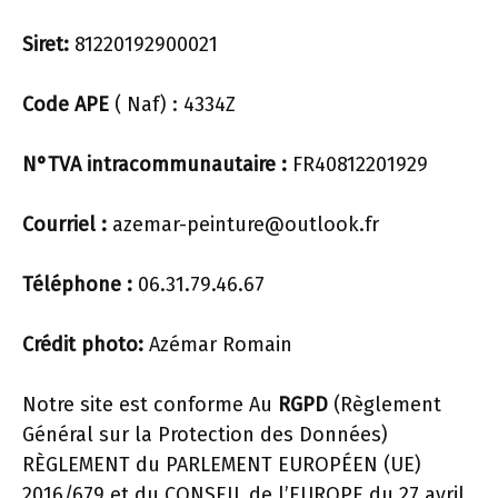
Siret:
81220192900021
Code APE
( Naf) : 4334Z
N°TVA intracommunautaire :
FR40812201929
Courriel :
a
zemar-peinture@outlook.fr
Téléphone :
06.31.79.46.67
Crédit photo:
Azémar Romain
Notre site est conforme Au
RGPD
(Règlement
Général sur la Protection des Données)
RÈGLEMENT du PARLEMENT EUROPÉEN (UE)
2016/679 et du CONSEIL de l’EUROPE du 27 avril